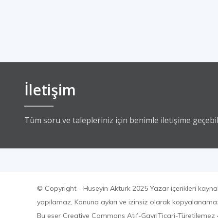
İletişim
Tüm soru ve talepleriniz için benimle iletişime geçebili
© Copyright - Huseyin Akturk 2025 Yazar içerikleri kayna
yapılamaz, Kanuna aykırı ve izinsiz olarak kopyalanam
Bu eser Creative Commons Atıf-GayriTicari-Türetilemez 4.