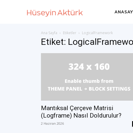
Huseyin
ANASAY
Ana Sayfa
Etiketler
LogicalFramework
Akturk
Etiket: LogicalFramewo
–
International
Development
Mantıksal Çerçeve Matrisi
(Logframe) Nasıl Doldurulur?
2 Haziran 2026
Consultant