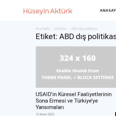
Huseyin
ANASAY
Ana Sayfa
Etiketler
ABD dış politikası
Akturk
Etiket: ABD dış politikas
–
International
Development
USAID’in Küresel Faaliyetlerinin
Sona Ermesi ve Türkiye’ye
Yansımaları
Consultant
10 Nisan 2025