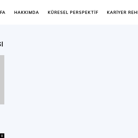
FA
HAKKIMDA
KÜRESEL PERSPEKTIF
KARIYER REH
ı
0