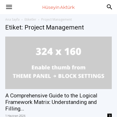
Huseyin
Ana Sayfa
Etiketler
Project Management
Etiket: Project Management
Akturk
–
International
Development
A Comprehensive Guide to the Logical
Framework Matrix: Understanding and
Filling...
Consultant
1 Haziran 2026
0