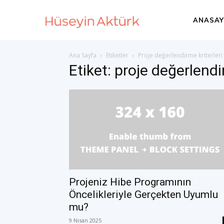
Huseyin
ANASAY
Ana Sayfa
Etiketler
Proje değerlendirme kriterleri
Akturk
Etiket: proje değerlendi
–
International
Development
Projeniz Hibe Programının
Öncelikleriyle Gerçekten Uyumlu
mu?
Consultant
9 Nisan 2025