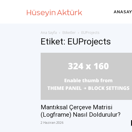
Huseyin
ANASAY
Ana Sayfa
Etiketler
EUProjects
Akturk
Etiket: EUProjects
–
International
Development
Mantıksal Çerçeve Matrisi
(Logframe) Nasıl Doldurulur?
2 Haziran 2026
Consultant