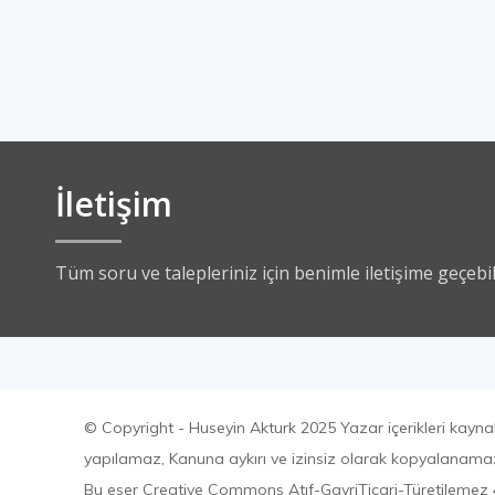
İletişim
Tüm soru ve talepleriniz için benimle iletişime geçebili
© Copyright - Huseyin Akturk 2025 Yazar içerikleri kayna
yapılamaz, Kanuna aykırı ve izinsiz olarak kopyalanam
Bu eser Creative Commons Atıf-GayriTicari-Türetilemez 4.