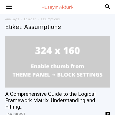
Huseyin
Ana Sayfa
Etiketler
Assumptions
Etiket: Assumptions
Akturk
–
International
Development
A Comprehensive Guide to the Logical
Framework Matrix: Understanding and
Filling...
Consultant
1 Haziran 2026
0